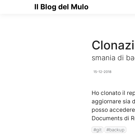
Il Blog del Mulo
Clonazi
smania di b
15-12-2018
Ho clonato il r
aggiornare sia d
posso accedere 
Documents di R
git
backup