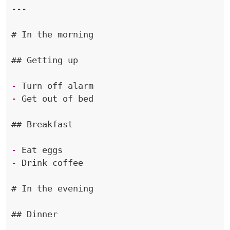
---
# In the morning
## Getting up
-
-
## Breakfast
-
-
# In the evening
## Dinner