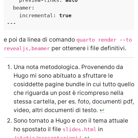
preview-links
:
auto
beamer
:
incremental
:
true
---
e poi da linea di comando
quarto render --to
per ottenere i file definitivi.
revealjs,beamer
Una nota metodologica. Provenendo da
Hugo mi sono abituato a sfruttare le
cosiddette pagine bundle in cui tutto quello
che riguarda un post è ricompreso nella
stessa cartella, per es. foto, documenti pdf,
video, altri documenti di testo.
↩︎
Sono tornato a Hugo e con il tema attuale
ho spostato il file
in
slides.html
.
↩︎
/static/presentazioni/