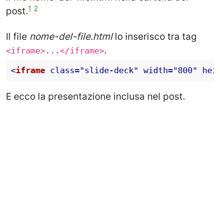
1
2
post.
Il file
nome-del-file.html
lo inserisco tra tag
.
<iframe>...</iframe>
<
iframe
class
=
"slide-deck"
width
=
"800"
hei
E ecco la presentazione inclusa nel post.