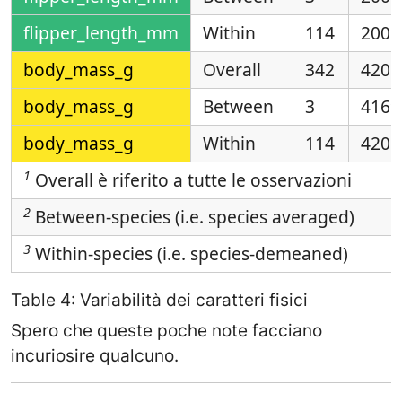
flipper_length_mm
Within
114
200.
body_mass_g
Overall
342
4201
body_mass_g
Between
3
4169
body_mass_g
Within
114
4201
1
Overall è riferito a tutte le osservazioni
2
Between-species (i.e. species averaged)
3
Within-species (i.e. species-demeaned)
Table 4: Variabilità dei caratteri fisici
Spero che queste poche note facciano
incuriosire qualcuno.