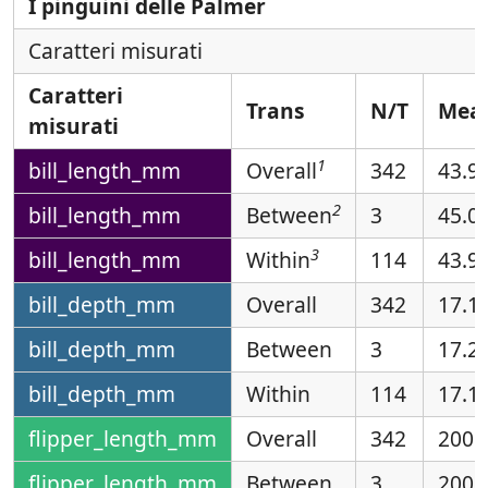
I pinguini delle Palmer
Caratteri misurati
Caratteri
Trans
N/T
Mea
misurati
1
bill_length_mm
Overall
342
43.9
2
bill_length_mm
Between
3
45.0
3
bill_length_mm
Within
114
43.9
bill_depth_mm
Overall
342
17.1
bill_depth_mm
Between
3
17.2
bill_depth_mm
Within
114
17.1
flipper_length_mm
Overall
342
200.
flipper_length_mm
Between
3
200.