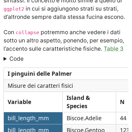
sintassi. Il concetto è molto simile a quello di
in cui si aggiungono strati su strati,
ggplot2
d’altronde sempre dalla stessa fucina escono.
Con
potremmo anche vedere i dati
collapse
sotto un altro aspetto, ponendo, per esempio,
l’accento sulle caratteristiche fisiche.
Table 3
Code
I pinguini delle Palmer
Misure dei caratteri fisici
Island &
Variable
N
Species
bill_length_mm
Biscoe.Adelie
44
bill_length_mm
Biscoe.Gentoo
123