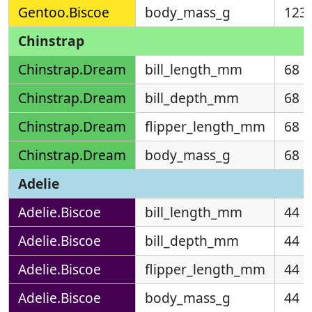
Gentoo.Biscoe
body_mass_g
123
Chinstrap
Chinstrap.Dream
bill_length_mm
68
Chinstrap.Dream
bill_depth_mm
68
Chinstrap.Dream
flipper_length_mm
68
Chinstrap.Dream
body_mass_g
68
Adelie
Adelie.Biscoe
bill_length_mm
44
Adelie.Biscoe
bill_depth_mm
44
Adelie.Biscoe
flipper_length_mm
44
Adelie.Biscoe
body_mass_g
44