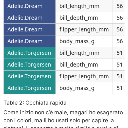
Adelie.Dream
bill_length_mm
56
Adelie.Dream
bill_depth_mm
56
Adelie.Dream
flipper_length_mm
56
Adelie.Dream
body_mass_g
56
Adelie.Torgersen
bill_length_mm
51
Adelie.Torgersen
bill_depth_mm
51
Adelie.Torgersen
flipper_length_mm
51
Adelie.Torgersen
body_mass_g
51
Table 2: Occhiata rapida
Come inizio non c’è male, magari ho esagerato
con i colori, ma li ho usati solo per capire la